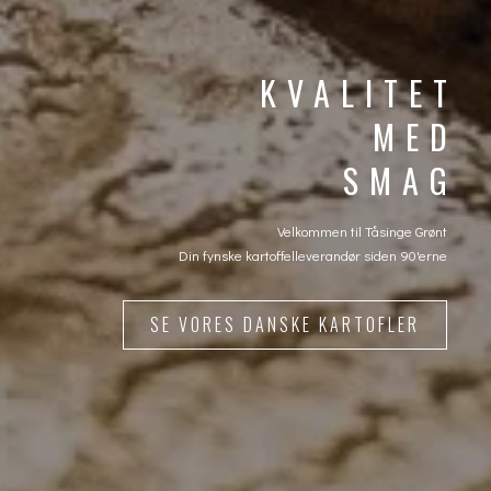
KVALITET
MED
SMAG
Velkommen til Tåsinge Grønt
Din fynske kartoffelleverandør siden 90'erne
SE VORES DANSKE KARTOFLER